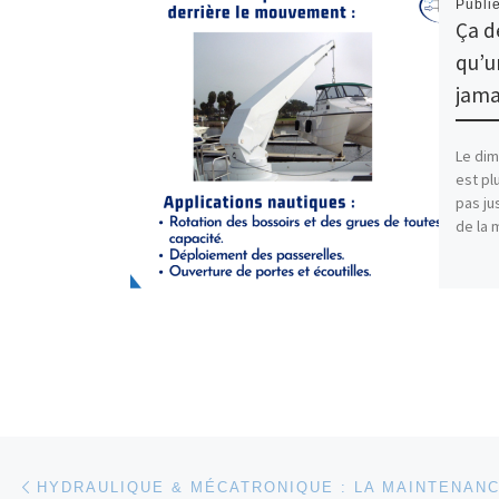
Publi
Ça de
qu’u
jama
Le dim
est plu
pas ju
de la m
Parcourir les articles
Article précédent