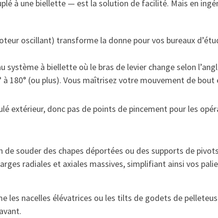
é à une biellette — est la solution de facilité. Mais en ingéni
moteur oscillant) transforme la donne pour vos bureaux d’étu
 système à biellette où le bras de levier change selon l’angle
0° à 180° (ou plus). Vous maîtrisez votre mouvement de bout 
iculé extérieur, donc pas de points de pincement pour les op
oin de souder des chapes déportées ou des supports de pivots 
rges radiales et axiales massives, simplifiant ainsi vos pali
me les nacelles élévatrices ou les tilts de godets de pelleteu
avant.