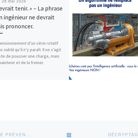
é
28 mai 2026
vrait tenir. » – La phrase
n ingénieur ne devrait
is prononcer.
ensionnement d’un vérin rotatif
s subtil qu’il n’y paraît. Il ne s’agit
ste de pousser une charge, mais
aintenir et de la freiner.
RETOUR À LA LISTE DES
HYDRAULIQUE & MÉCATRONIQUE : LA MAINTENANCE PRÉVENTIVE FAIT LA DIFFÉRENCE AVEC GROUPE RFH