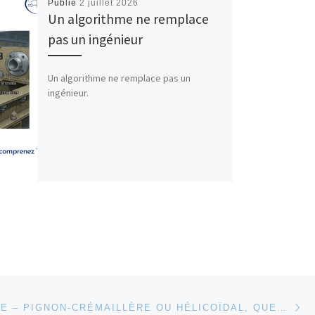
Publié
2 juillet 2026
Un algorithme ne remplace
pas un ingénieur
Un algorithme ne remplace pas un
ingénieur.
Ar
 ARTICLES
DÉCRYPTAGE – PIGNON-CRÉMAILLÈRE OU HÉLICOÏDAL, QUELLE TECHNOLOGIE POUR QUEL BESOIN ?