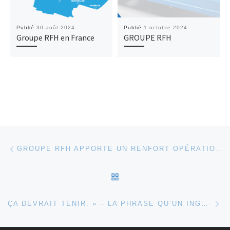
Publié
30 août 2024
Publié
1 octobre 2024
Groupe RFH en France
GROUPE RFH
Parcourir les articles
Article précédent
GROUPE RFH APPORTE UN RENFORT OPÉRATIONNEL À VOS SERVICES MAINTENANCE, EN HYDRAULIQUE, ÉLECTRICITÉ INDUSTRIELLE & AUTOMATISMES
RETOUR À LA LISTE DES
Ar
ÇA DEVRAIT TENIR. » – LA PHRASE QU’UN INGÉNIEUR NE DEVRAIT JAMAIS PRONONCER.