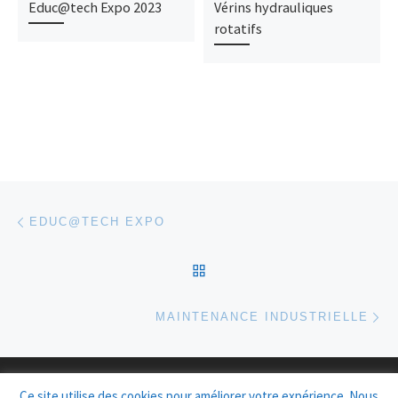
Educ@tech Expo 2023
Vérins hydrauliques
rotatifs
Parcourir les articles
Article précédent
EDUC@TECH EXPO
RETOUR À LA LISTE DES
Ar
MAINTENANCE INDUSTRIELLE
© 2026
Groupe RFH
– Tous droits réservés
Ce site utilise des cookies pour améliorer votre expérience. Nous