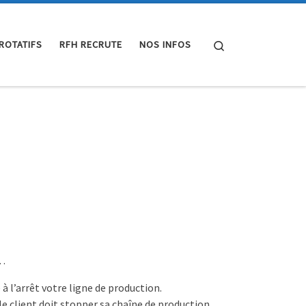
Search
 ROTATIFS
RFH RECRUTE
NOS INFOS
…
à l’arrêt votre ligne de production.
e client doit stopper sa chaîne de production.