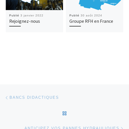
Publié
3 janvier 2022
Publié
30 août 2024
Rejoignez-nous
Groupe RFH en France
Parcourir les articles
Article précédent
BANCS DIDACTIQUES
RETOUR À LA LISTE DES
Ar
ANTICIPEZ VOS PANNES HYDRAULIQUES