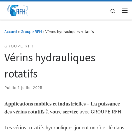
Passer au contenu
Search
Me
Accueil
»
Groupe RFH
»
Vérins hydrauliques rotatifs
GROUPE RFH
Vérins hydrauliques
rotatifs
Publié
1 juillet 2025
𝐀𝐩𝐩𝐥𝐢𝐜𝐚𝐭𝐢𝐨𝐧𝐬 𝐦𝐨𝐛𝐢𝐥𝐞𝐬 𝐞𝐭 𝐢𝐧𝐝𝐮𝐬𝐭𝐫𝐢𝐞𝐥𝐥𝐞𝐬 – 𝐋𝐚 𝐩𝐮𝐢𝐬𝐬𝐚𝐧𝐜𝐞
𝐝𝐞𝐬 𝐯𝐞́𝐫𝐢𝐧𝐬 𝐫𝐨𝐭𝐚𝐭𝐢𝐟𝐬 à̀ 𝐯𝐨𝐭𝐫𝐞 𝐬𝐞𝐫𝐯𝐢𝐜𝐞 avec GROUPE RFH
Les vérins rotatifs hydrauliques jouent un rôle clé dans