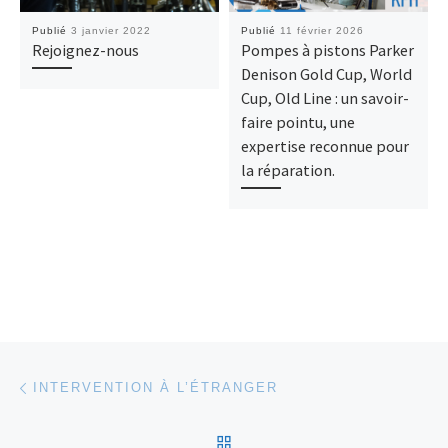
Publié
3 janvier 2022
Publié
11 février 2026
Rejoignez-nous
Pompes à pistons Parker
Denison Gold Cup, World
Cup, Old Line : un savoir-
faire pointu, une
expertise reconnue pour
la réparation.
Parcourir les articles
Article précédent
INTERVENTION À L’ÉTRANGER
RETOUR À LA LISTE DES